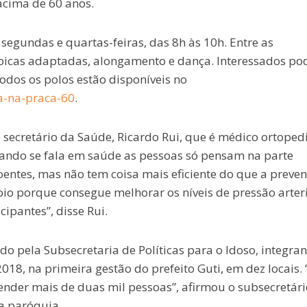
acima de 60 anos.
egundas e quartas-feiras, das 8h às 10h. Entre as
óbicas adaptadas, alongamento e dança. Interessados p
todos os polos estão disponíveis no
a-na-praca-60
.
 secretário da Saúde, Ricardo Rui, que é médico ortopedi
ando se fala em saúde as pessoas só pensam na parte
oentes, mas não tem coisa mais eficiente do que a preve
io porque consegue melhorar os níveis de pressão arteri
cipantes”, disse Rui.
pela Subsecretaria de Políticas para o Idoso, integran
8, na primeira gestão do prefeito Guti, em dez locais. 
ender mais de duas mil pessoas”, afirmou o subsecretári
a paróquia.