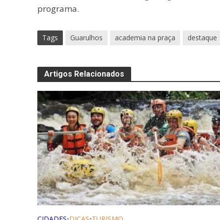
programa.
Tags
Guarulhos
academia na praça
destaque
Artigos Relacionados
CIDADES
•
DICAS
•
TURISMO