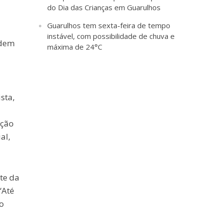
do Dia das Crianças em Guarulhos
Guarulhos tem sexta-feira de tempo
instável, com possibilidade de chuva e
odem
máxima de 24°C
sta,
nção
al,
te da
“Até
o