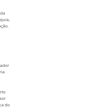
 da
quia,
ação.
rador
ria
rto
sor
ca do