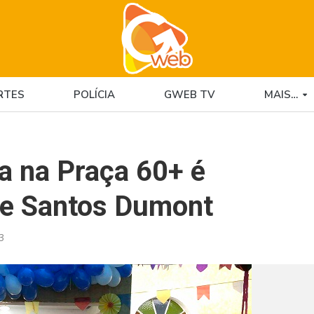
RTES
POLÍCIA
GWEB TV
MAIS…
a na Praça 60+ é
ue Santos Dumont
3