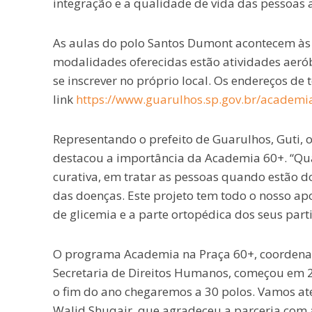
integração e a qualidade de vida das pessoas 
As aulas do polo Santos Dumont acontecem às s
modalidades oferecidas estão atividades aer
se inscrever no próprio local. Os endereços de 
link
https://www.guarulhos.sp.gov.br/academi
Representando o prefeito de Guarulhos, Guti, o
destacou a importância da Academia 60+. “Qu
curativa, em tratar as pessoas quando estão d
das doenças. Este projeto tem todo o nosso apo
de glicemia e a parte ortopédica dos seus parti
O programa Academia na Praça 60+, coordenado 
Secretaria de Direitos Humanos, começou em 201
o fim do ano chegaremos a 30 polos. Vamos at
Walid Shuqair, que agradeceu a parceria com 