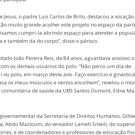
e Jesus, o padre Luis Carlos de Brito, destacou a vocação
ção muito grande acolher este projeto no espaço da paró
isamos cumpri-la abrindo espaço para atender a popul
a e também da do corpo”, disse o pároco.
ntado João Pereira Reis, de 84 anos, aguardava ansioso o
com os demais usuários do polo. “Não perco um dia de
no polo, em março deste ano. Faço exercício e ginástica
 casa os meus músculos e nervos encolhem”, revelou o mo
 comunitária de saúde da UBS Santos Dumont, Edna Ma
 governamental da Secretaria de Direitos Humanos, Gilbe
ta, Abdo Mazloum, do vereador Lameh Smeili, do supervi
rres, e de coordenadores e professores de educação físi