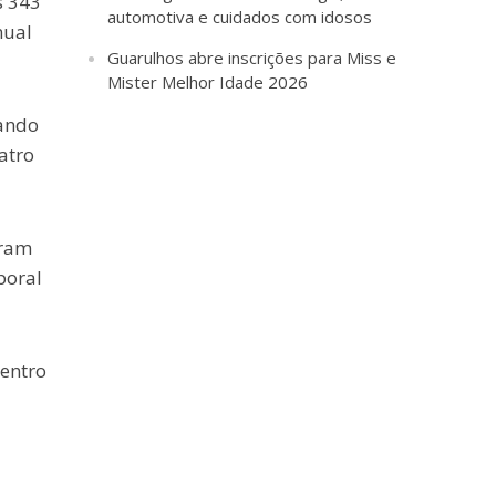
s 343
automotiva e cuidados com idosos
nual
Guarulhos abre inscrições para Miss e
Mister Melhor Idade 2026
tando
atro
oram
poral
dentro