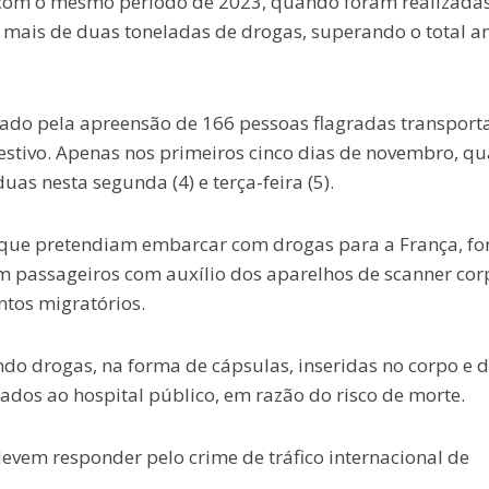
om o mesmo período de 2023, quando foram realizada
 mais de duas toneladas de drogas, superando o total a
ado pela apreensão de 166 pessoas flagradas transpor
stivo. Apenas nos primeiros cinco dias de novembro, qu
as nesta segunda (4) e terça-feira (5).
 que pretendiam embarcar com drogas para a França, f
zam passageiros com auxílio dos aparelhos de scanner cor
tos migratórios.
do drogas, na forma de cápsulas, inseridas no corpo e 
dos ao hospital público, em razão do risco de morte.
evem responder pelo crime de tráfico internacional de