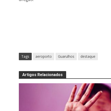
Tags
aeroporto
Guarulhos
destaque
Artigos Relacionados