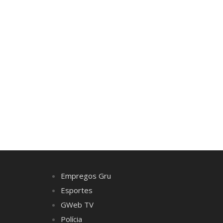
Empregos Gru
Esportes
GWeb TV
Polícia