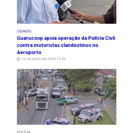
CIDADES
Guarucoop apoia operação da Polícia Civil
contra motoristas clandestinos no
Aeroporto
19 de junho de 2026 15:45
POLÍCIA