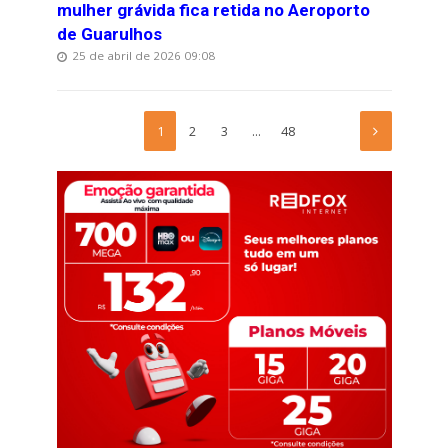
mulher grávida fica retida no Aeroporto
de Guarulhos
25 de abril de 2026 09:08
1
2
3
…
48