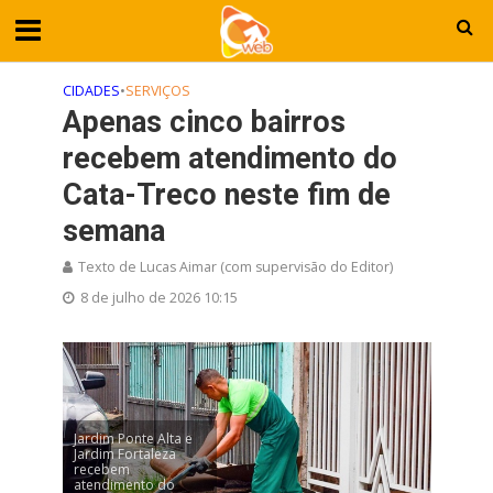
CIDADES
•
SERVIÇOS
Apenas cinco bairros
recebem atendimento do
Cata-Treco neste fim de
semana
Texto de Lucas Aimar (com supervisão do Editor)
8 de julho de 2026 10:15
Jardim Ponte Alta e
Jardim Fortaleza
recebem
atendimento do