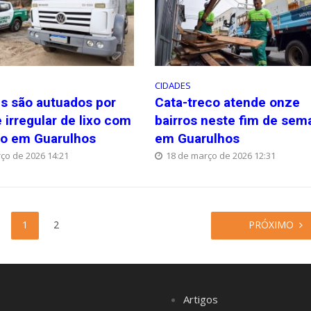
CIDADES
es são autuados por
Cata-treco atende onze
 irregular de lixo com
bairros neste fim de sem
o em Guarulhos
em Guarulhos
ço de 2026 14:21
18 de março de 2026 12:31
1
2
PRÓXIMO
Artigos