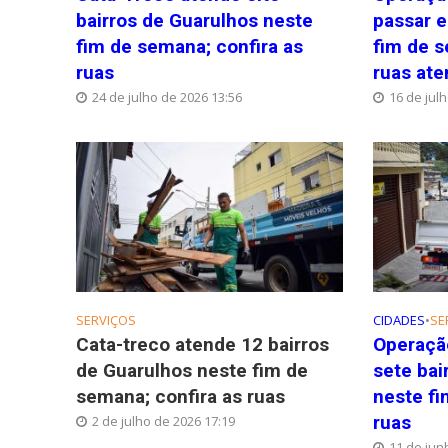
bairros de Guarulhos neste
passar e
fim de semana; confira as
fim de s
ruas
ruas ate
24 de julho de 2026 13:56
16 de jul
SERVIÇOS
CIDADES
•
SE
Cata-treco atende 12 bairros
Operaçã
de Guarulhos neste fim de
sete bai
semana; confira as ruas
neste fi
ruas
2 de julho de 2026 17:19
11 de jun