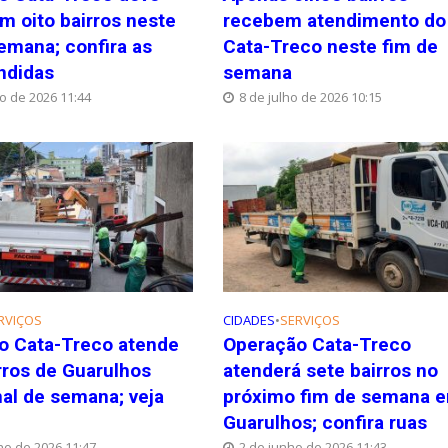
m oito bairros neste
recebem atendimento do
emana; confira as
Cata-Treco neste fim de
ndidas
semana
ho de 2026 11:44
8 de julho de 2026 10:15
RVIÇOS
CIDADES
•
SERVIÇOS
o Cata-Treco atende
Operação Cata-Treco
rros de Guarulhos
atenderá sete bairros no
nal de semana; veja
próximo fim de semana 
Guarulhos; confira ruas
ho de 2026 11:47
2 de junho de 2026 11:43