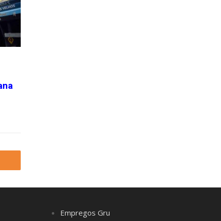
ana
Empregos Gru