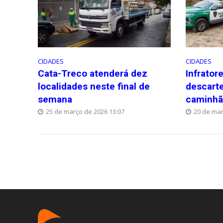
CIDADES
CIDADES
Cata-Treco atenderá dez
Infrator
localidades neste final de
descarte
semana
caminhã
25 de março de 2026 13:07
20 de mar