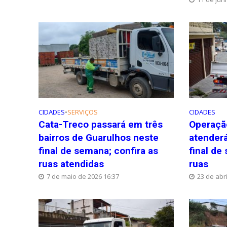
CIDADES
•
SERVIÇOS
CIDADES
Cata-Treco passará em três
Operaçã
bairros de Guarulhos neste
atenderá
final de semana; confira as
final de
ruas atendidas
ruas
7 de maio de 2026 16:37
23 de abri