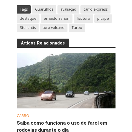
Tags
Guarulhos
avaliação
carro express
destaque
ernesto zanon
fiat toro
picape
Stellantis
toro volcano
Turbo
Artigos Relacionados
CARRO
Saiba como funciona o uso de farol em
rodovias durante o dia