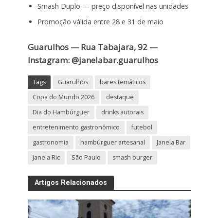
Smash Duplo — preço disponível nas unidades
Promoção válida entre 28 e 31 de maio
Guarulhos — Rua Tabajara, 92 —
Instagram: @janelabar.guarulhos
Tags
Guarulhos
bares temáticos
Copa do Mundo 2026
destaque
Dia do Hambúrguer
drinks autorais
entretenimento gastronômico
futebol
gastronomia
hambúrguer artesanal
Janela Bar
Janela Ric
São Paulo
smash burger
Artigos Relacionados