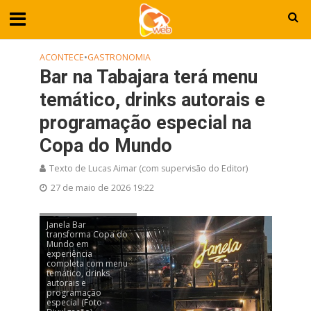
ACONTECE
•
GASTRONOMIA
Bar na Tabajara terá menu
temático, drinks autorais e
programação especial na
Copa do Mundo
Texto de Lucas Aimar (com supervisão do Editor)
27 de maio de 2026 19:22
Janela Bar
transforma Copa do
Mundo em
experiência
completa com menu
temático, drinks
autorais e
programação
especial (Foto-