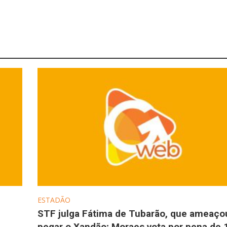
ESTADÃO
STF julga Fátima de Tubarão, que ameaço
pegar o Xandão; Moraes vota por pena de 