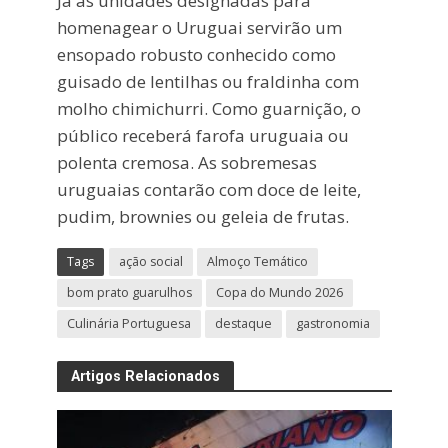
Já as unidades designadas para
homenagear o Uruguai servirão um
ensopado robusto conhecido como
guisado de lentilhas ou fraldinha com
molho chimichurri. Como guarnição, o
público receberá farofa uruguaia ou
polenta cremosa. As sobremesas
uruguaias contarão com doce de leite,
pudim, brownies ou geleia de frutas.
Tags
ação social
Almoço Temático
bom prato guarulhos
Copa do Mundo 2026
Culinária Portuguesa
destaque
gastronomia
Artigos Relacionados