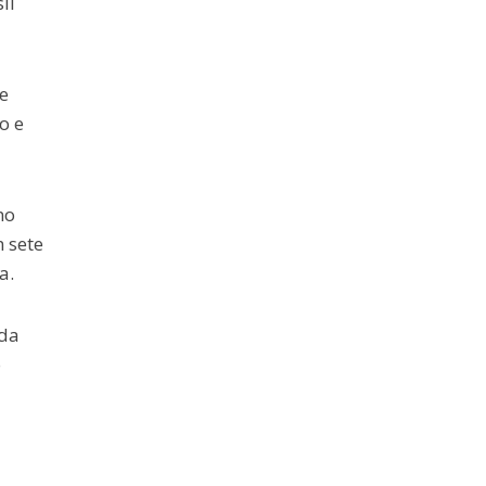
il
e
o e
no
 sete
a.
ida
o