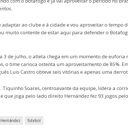
ando com o Botafogo e já vai aproveitar o período no Bras
entos.
 adaptar ao clube e à cidade e vou aproveitar o tempo d
ou muito contente de estar aqui para defender o Botafog
ia 3 de julho, o atleta chega em um momento de euforia 
tos, o time carioca ostenta um aproveitamento de 85%. Em
uês Luis Castro obteve seis vitórias e apenas uma derrot
. Tiquinho Soares, centroavante da equipe, lidera a corr
e que joga pelo lado direito Hernández fez 93 jogos pel
 Hernández
futebol