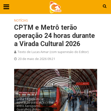
NOTÍCIAS
CPTM e Metrô terão
operação 24 horas durante
a Virada Cultural 2026
Texto de Lucas Aimar (com supervisão do Editor)
20 de maio de 2026 09:21
Linha 13-Jade inicia
operação parcial
entre Aeroporto-
Guarulhos (Foto-