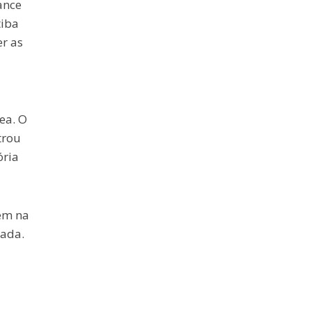
ance
tiba
er as
ea. O
trou
ória
bém na
rada.