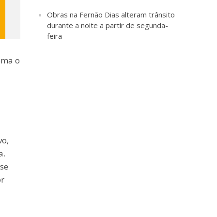
Obras na Fernão Dias alteram trânsito
durante a noite a partir de segunda-
feira
tema o
vo,
a.
sse
or