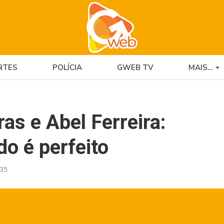
RTES
POLÍCIA
GWEB TV
MAIS…
as e Abel Ferreira:
do é perfeito
:35