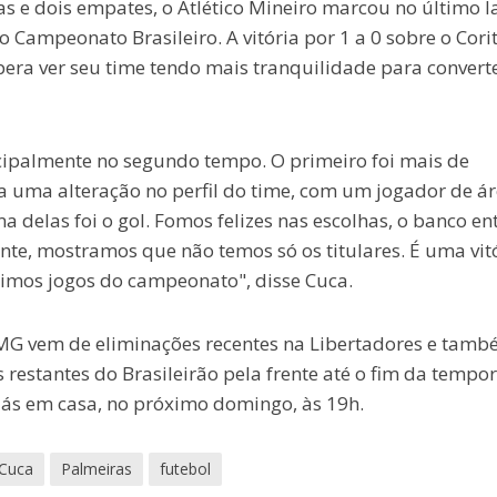
as e dois empates, o Atlético Mineiro marcou no último l
 Campeonato Brasileiro. A vitória por 1 a 0 sobre o Cori
spera ver seu time tendo mais tranquilidade para convert
ipalmente no segundo tempo. O primeiro foi mais de
 uma alteração no perfil do time, com um jogador de ár
a delas foi o gol. Fomos felizes nas escolhas, o banco en
nte, mostramos que não temos só os titulares. É uma vit
timos jogos do campeonato", disse Cuca.
co-MG vem de eliminações recentes na Libertadores e tam
 restantes do Brasileirão pela frente até o fim da tempo
iás em casa, no próximo domingo, às 19h.
Cuca
Palmeiras
futebol