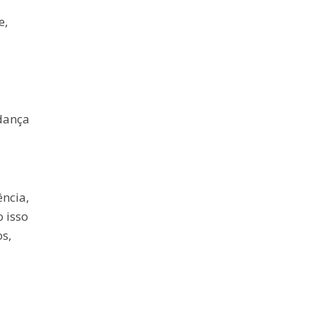
e,
udança
ência,
 isso
s,