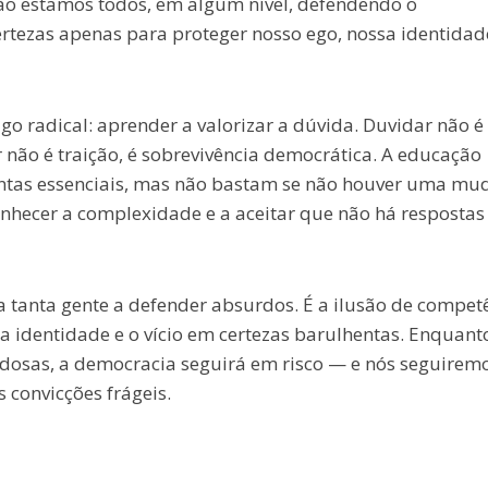
ão estamos todos, em algum nível, defendendo o
rtezas apenas para proteger nosso ego, nossa identidad
go radical: aprender a valorizar a dúvida. Duvidar não é
 não é traição, é sobrevivência democrática. A educação
amentas essenciais, mas não bastam se não houver uma m
onhecer a complexidade e a aceitar que não há respostas
a tanta gente a defender absurdos. É a ilusão de compet
a identidade e o vício em certezas barulhentas. Enquanto
dosas, a democracia seguirá em risco — e nós seguiremo
 convicções frágeis.