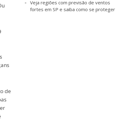
Veja regiões com previsão de ventos
Ou
fortes em SP e saiba como se proteger
9
s
gans
to de
oas
er
é