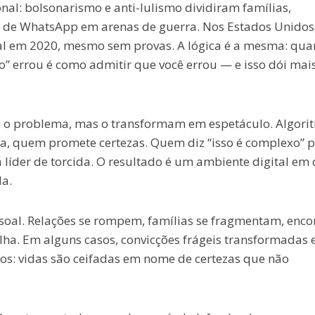
onal: bolsonarismo e anti-lulismo dividiram famílias,
 de WhatsApp em arenas de guerra. Nos Estados Unidos
al em 2020, mesmo sem provas. A lógica é a mesma: qua
do” errou é como admitir que você errou — e isso dói mai
am o problema, mas o transformam em espetáculo. Algori
a, quem promete certezas. Quem diz “isso é complexo” 
 líder de torcida. O resultado é um ambiente digital em
a.
soal. Relações se rompem, famílias se fragmentam, enco
lha. Em alguns casos, convicções frágeis transformadas
os: vidas são ceifadas em nome de certezas que não