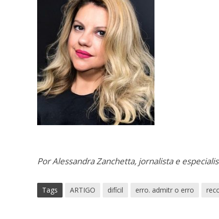
Por Alessandra Zanchetta, jornalista e especiali
Tags
ARTIGO
difícil
erro. admitr o erro
rec