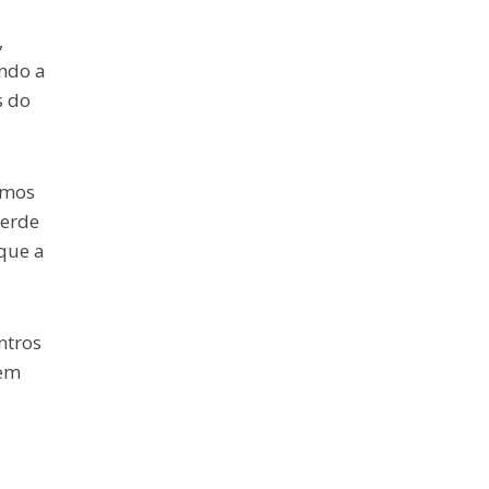
,
ndo a
s do
tmos
perde
 que a
ntros
 em