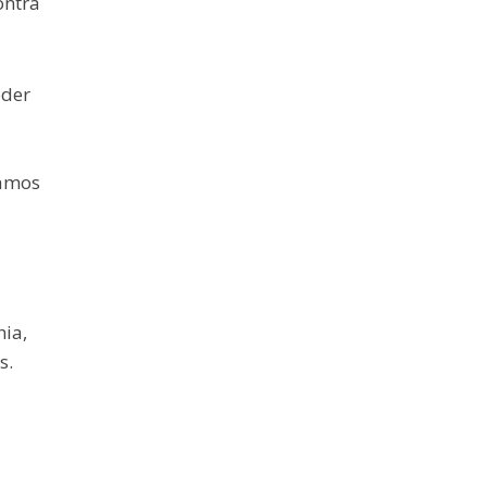
ontra
oder
tamos
ia,
s.