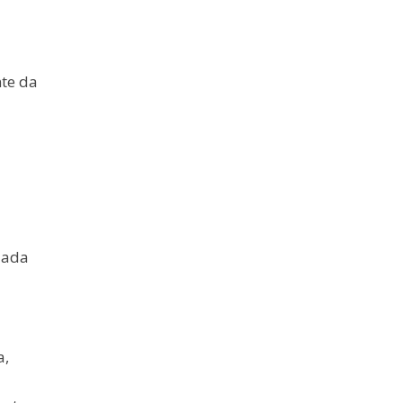
nte da
zada
a,