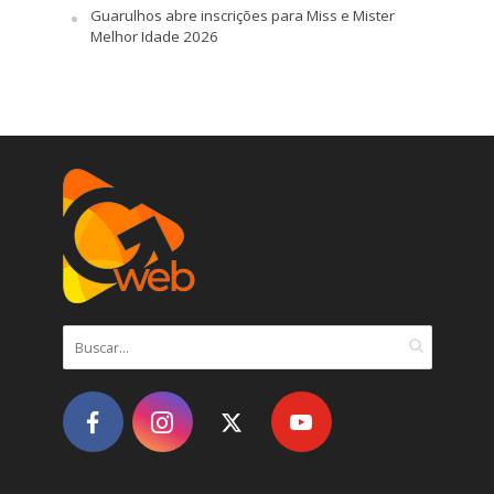
Guarulhos abre inscrições para Miss e Mister
Melhor Idade 2026