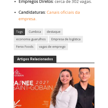
Empregos Diretos
: cerca de 302 vagas.
Candidaturas
:
Canais oficiais da
empresa.
Tags
Cumbica
destaque
economia guarulhos
Empresa de logística
Fenix Foods
vagas de emprego
Artigos Relacionados