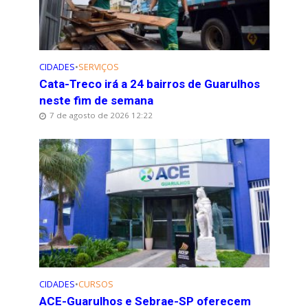
CIDADES
•
SERVIÇOS
Cata-Treco irá a 24 bairros de Guarulhos
neste fim de semana
7 de agosto de 2026 12:22
CIDADES
•
CURSOS
ACE-Guarulhos e Sebrae-SP oferecem