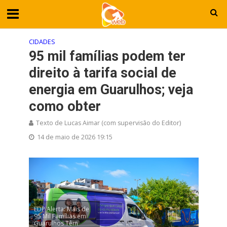
CIDADES
95 mil famílias podem ter
direito à tarifa social de
energia em Guarulhos; veja
como obter
Texto de Lucas Aimar (com supervisão do Editor)
14 de maio de 2026 19:15
EDP Alerta: Mais de
95 Mil Famílias em
Guarulhos Têm