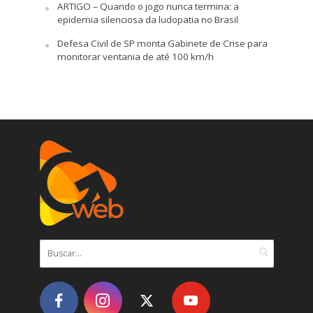
ARTIGO – Quando o jogo nunca termina: a
epidemia silenciosa da ludopatia no Brasil
Defesa Civil de SP monta Gabinete de Crise para
monitorar ventania de até 100 km/h