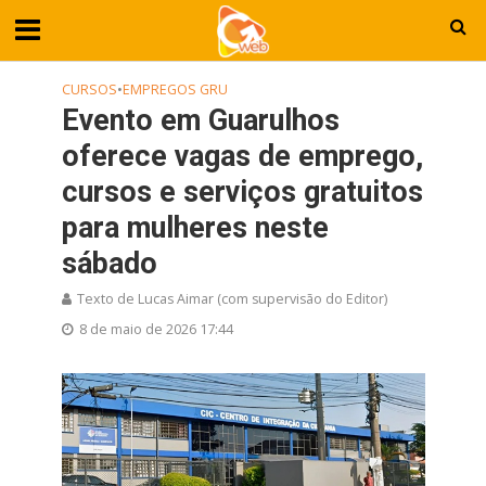
CURSOS
•
EMPREGOS GRU
Evento em Guarulhos
oferece vagas de emprego,
cursos e serviços gratuitos
para mulheres neste
sábado
Texto de Lucas Aimar (com supervisão do Editor)
8 de maio de 2026 17:44