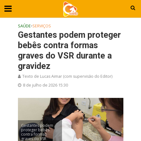
SAÚDE
•
SERVIÇOS
Gestantes podem proteger
bebês contra formas
graves do VSR durante a
gravidez
Texto de Lucas Aimar (com supervisão do Editor)
8 de julho de 2026 15:30
Gestantes podem
proteger bebês
contra formas
graves do VSR