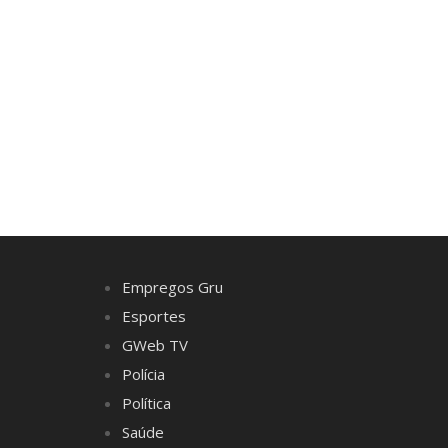
Empregos Gru
Esportes
GWeb TV
Polícia
Política
Saúde