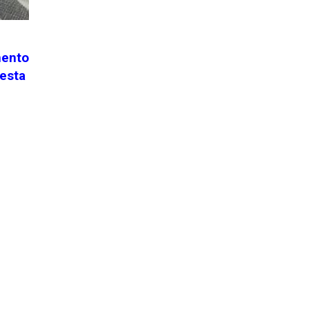
mento
nesta