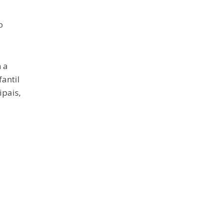
o
 a
antil
ipais,