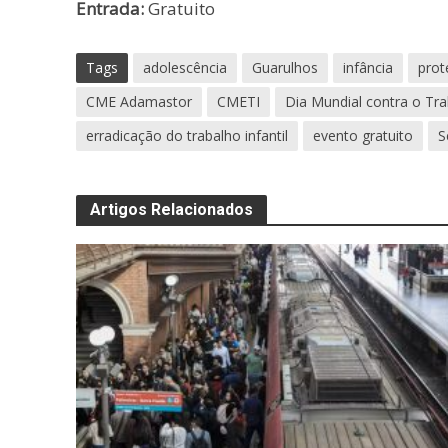
Entrada:
Gratuito
Tags
adolescência
Guarulhos
infância
prot
CME Adamastor
CMETI
Dia Mundial contra o Trab
erradicação do trabalho infantil
evento gratuito
S
Artigos Relacionados