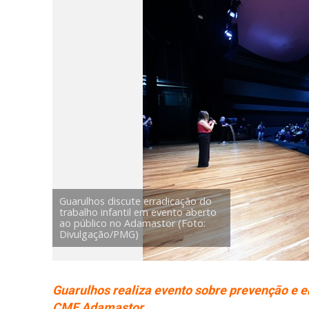
Guarulhos discute erradicação do
trabalho infantil em evento aberto
ao público no Adamastor (Foto:
Divulgação/PMG)
Guarulhos realiza evento sobre prevenção e err
CME Adamastor