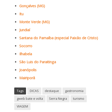
Gonçalves (MG)
Itu
Monte Verde (MG)
Jundiaí
Santana do Parnaíba (especial Paixão de Cristo)
Socorro
Ilhabela
São Luis do Paraitinga
Joanópolis
Mairiporã
Tags
DICAS
destaque
gastronomia
gweb bate e volta
Serra Negra
turismo
VIAGEM