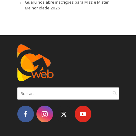
Guarulhos abre inscrições para Miss e Mister
Melhor Idade 2026