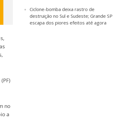
Ciclone-bomba deixa rastro de
destruição no Sul e Sudeste; Grande SP
escapa dos piores efeitos até agora
s,
as
s,
 (PF)
am no
io a