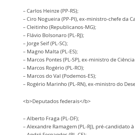
– Carlos Heinze (PP-RS);
– Ciro Nogueira (PP-PI), ex-ministro-chefe da Ca
– Cleitinho (Republicanos-MG);
– Flávio Bolsonaro (PL-RJ);
– Jorge Seif (PL-SC);
– Magno Malta (PL-ES);
– Marcos Pontes (PL-SP), ex-ministro de Ciênci
– Marcos Rogério (PL-RO);
– Marcos do Val (Podemos-ES);
– Rogério Marinho (PL-RN), ex-ministro do Des
<b>Deputados federais</b>
– Alberto Fraga (PL-DF);
– Alexandre Ramagem (PL-RJ), pré-candidato à p
– André Fernandes (PL-CE);