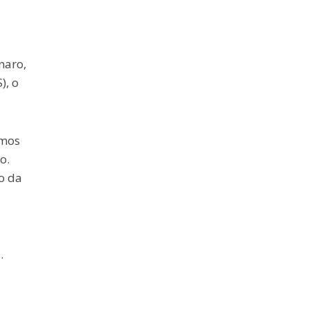
naro,
), o
omos
o.
o da
.