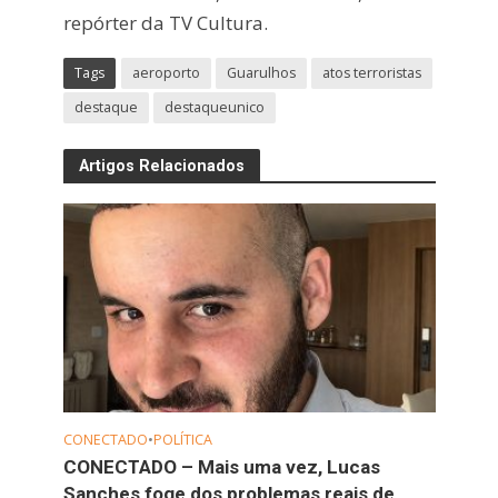
repórter da TV Cultura.
Tags
aeroporto
Guarulhos
atos terroristas
destaque
destaqueunico
Artigos Relacionados
CONECTADO
•
POLÍTICA
CONECTADO – Mais uma vez, Lucas
Sanches foge dos problemas reais de