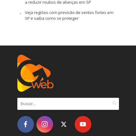
a reduzir roubos de alianças em SP
Veja regiões com previsão de ventos fortes em
SP e saiba como se proteger