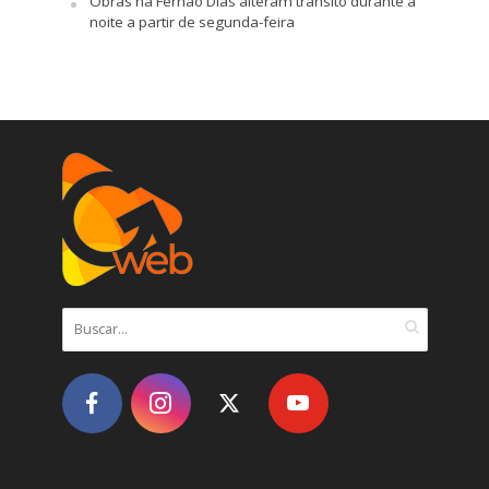
Obras na Fernão Dias alteram trânsito durante a
noite a partir de segunda-feira