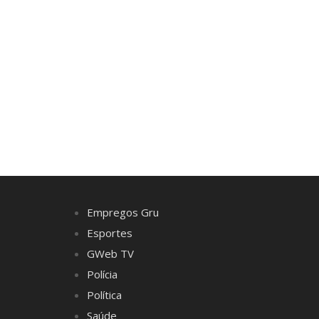
Empregos Gru
Esportes
GWeb TV
Polícia
Política
Saúde