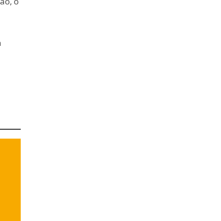
ão, o
à