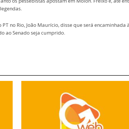
anto os pessebistas apostam em Molon. Freixo é, até ent
legendas.
 PT no Rio, João Maurício, disse que será encaminhada 
do ao Senado seja cumprido.