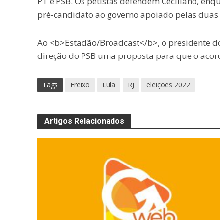
PT e PSB. Os petistas defendem Ceciliano, enqu
pré-candidato ao governo apoiado pelas duas 
Ao <b>Estadão/Broadcast</b>, o presidente do
direção do PSB uma proposta para que o acor
Tags
Freixo
Lula
RJ
eleições 2022
Artigos Relacionados