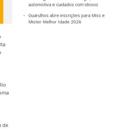
automotiva e cuidados com idosos
Guarulhos abre inscrições para Miss e
Mister Melhor Idade 2026
o
lta
o
Rio
 uma
u de