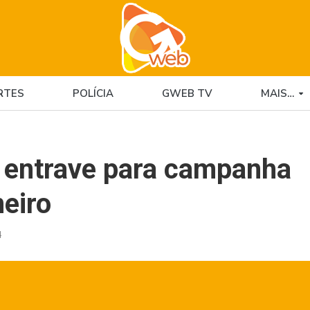
RTES
POLÍCIA
GWEB TV
MAIS…
o entrave para campanha
neiro
4