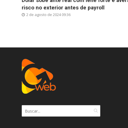
Dólar sobe ante real com iene forte e aver
risco no exterior antes de payroll
2 de agosto de 2024 09:36