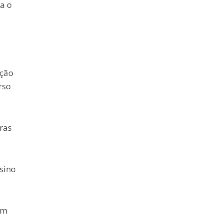
a o
eção
rso
ras
sino
em