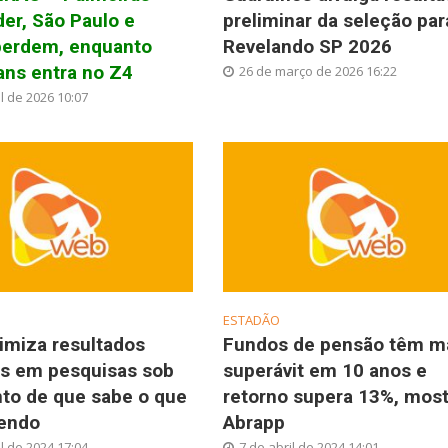
der, São Paulo e
preliminar da seleção par
perdem, enquanto
Revelando SP 2026
ans entra no Z4
26 de março de 2026 16:22
l de 2026 10:07
ESTADÃO
imiza resultados
Fundos de pensão têm m
os em pesquisas sob
superávit em 10 anos e
to de que sabe o que
retorno supera 13%, most
zendo
Abrapp
l de 2024 17:04
7 de abril de 2024 14:01