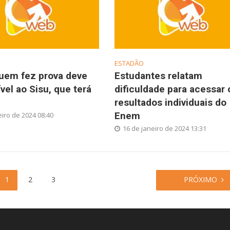
ESTADÃO
quem fez prova deve
Estudantes relatam
ível ao Sisu, que terá
dificuldade para acessar 
resultados individuais do
Enem
eiro de 2024 08:40
16 de janeiro de 2024 13:31
1
2
3
PRÓXIMO