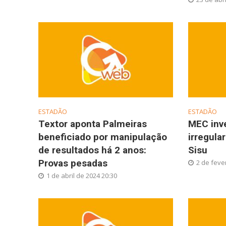
ESTADÃO
ESTADÃO
Textor aponta Palmeiras
MEC inve
beneficiado por manipulação
irregula
de resultados há 2 anos:
Sisu
Provas pesadas
2 de feve
1 de abril de 2024 20:30