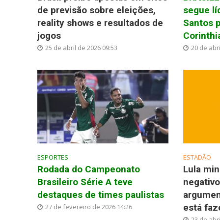
de previsão sobre eleições,
segue lí
reality shows e resultados de
Santos 
jogos
Corinthi
25 de abril de 2026 09:53
20 de abri
ESPORTES
ESTADÃO
Rodada do Campeonato
Lula min
Brasileiro Série A teve
negativ
destaques de times paulistas
argumen
está fa
27 de fevereiro de 2026 14:26
23 de abri