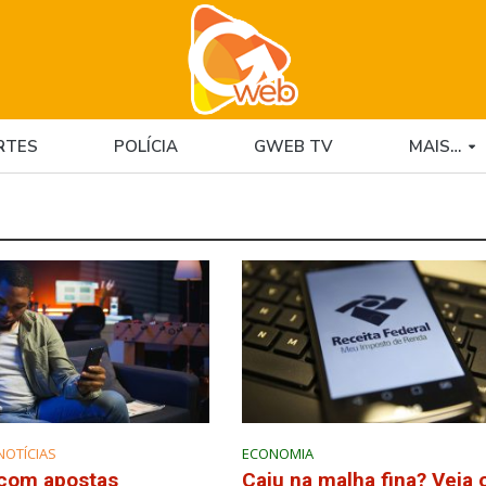
RTES
POLÍCIA
GWEB TV
MAIS…
NOTÍCIAS
ECONOMIA
com apostas
Caiu na malha fina? Veja 