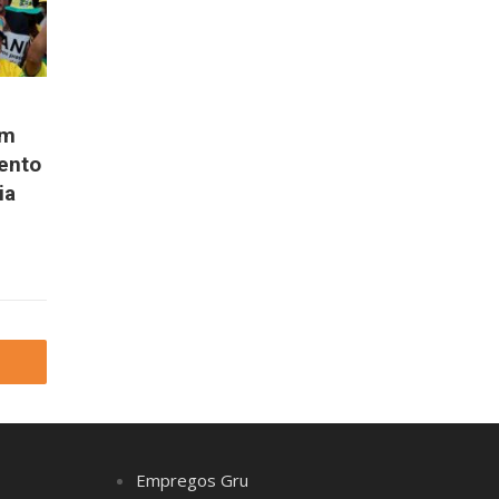
em
ento
ia
Empregos Gru