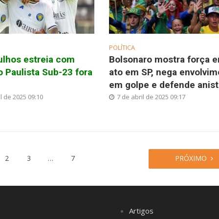
POLÍTICA
ulhos estreia com
Bolsonaro mostra força 
no Paulista Sub-23 fora
ato em SP, nega envolvim
em golpe e defende anist
l de 2025 09:10
7 de abril de 2025 09:17
2
3
…
7
PRÓXIMO
Artigos