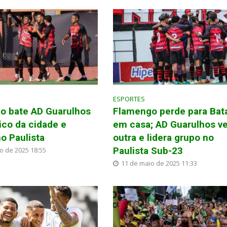
ESPORTES
o bate AD Guarulhos
Flamengo perde para Bata
ico da cidade e
em casa; AD Guarulhos v
no Paulista
outra e lidera grupo no
Paulista Sub-23
o de 2025 18:55
11 de maio de 2025 11:33