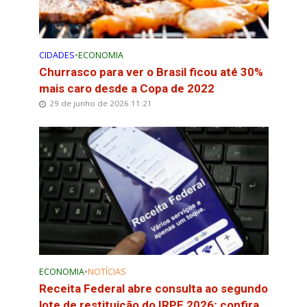
CIDADES
•
ECONOMIA
Churrasco para ver o Brasil ficou até 30%
mais caro desde a Copa de 2022
29 de junho de 2026 11:21
ECONOMIA
•
NOTÍCIAS
Receita Federal abre consulta ao segundo
lote de restituição do IRPF 2026; confira