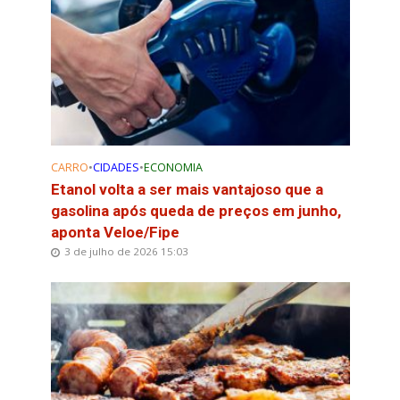
CARRO
•
CIDADES
•
ECONOMIA
Etanol volta a ser mais vantajoso que a
gasolina após queda de preços em junho,
aponta Veloe/Fipe
3 de julho de 2026 15:03