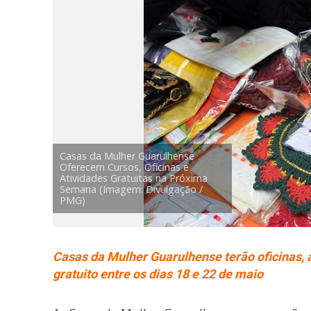
Casas da Mulher Guarulhense
Oferecem Cursos, Oficinas e
Atividades Gratuitas na Próxima
Semana (Imagem: Divulgação /
PMG)
Casas da Mulher Guarulhense terão oficinas, au
gratuito entre os dias 18 e 22 de maio