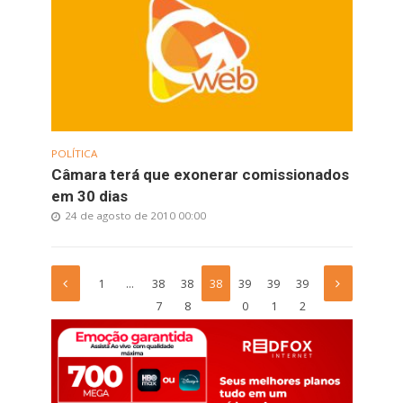
POLÍTICA
Câmara terá que exonerar comissionados
em 30 dias
24 de agosto de 2010 00:00
1
…
38
38
38
39
39
39
7
8
9
0
1
2