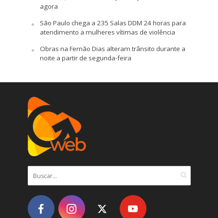
agora
São Paulo chega a 235 Salas DDM 24 horas para
atendimento a mulheres vítimas de violência
Obras na Fernão Dias alteram trânsito durante a
noite a partir de segunda-feira