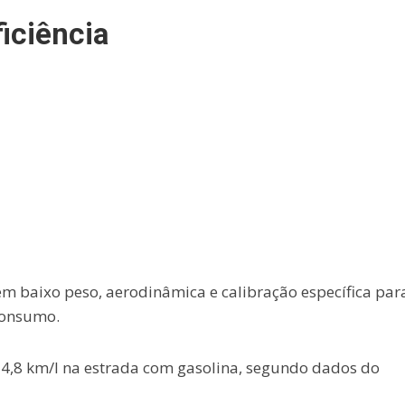
iciência
m baixo peso, aerodinâmica e calibração específica par
consumo.
 14,8 km/l na estrada com gasolina, segundo dados do