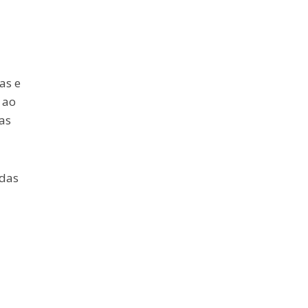
as e
 ao
as
adas