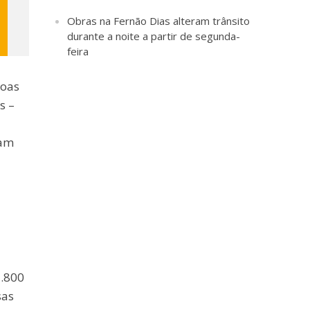
Obras na Fernão Dias alteram trânsito
durante a noite a partir de segunda-
feira
soas
s –
ram
1.800
sas