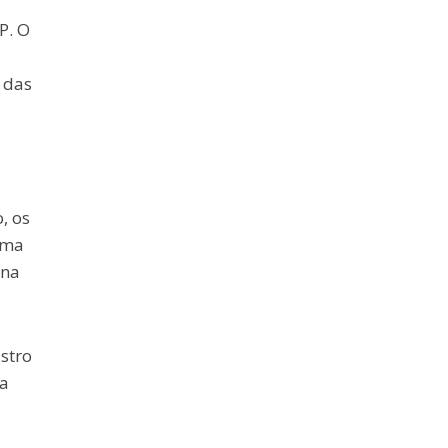
P. O
 das
, os
rma
 na
stro
 a