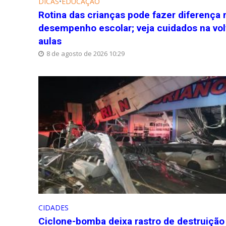
DICAS
•
EDUCAÇÃO
Rotina das crianças pode fazer diferença 
desempenho escolar; veja cuidados na vol
aulas
8 de agosto de 2026 10:29
CIDADES
Ciclone-bomba deixa rastro de destruição