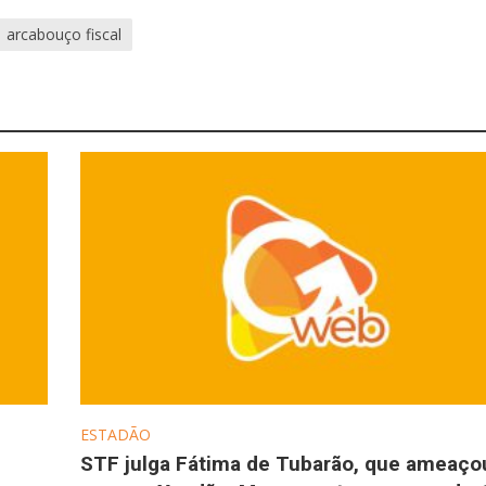
arcabouço fiscal
ESTADÃO
STF julga Fátima de Tubarão, que ameaço