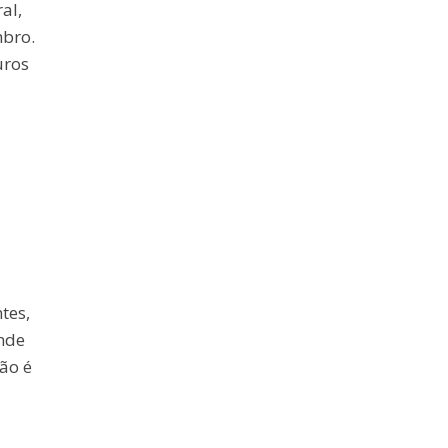
al,
mbro.
uros
tes,
ande
ão é