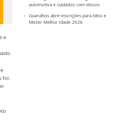
automotiva e cuidados com idosos
Guarulhos abre inscrições para Miss e
Mister Melhor Idade 2026
e a
nado.
de
 foi:
er
eto