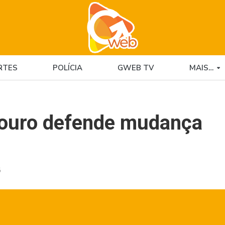
RTES
POLÍCIA
GWEB TV
MAIS…
souro defende mudança
5