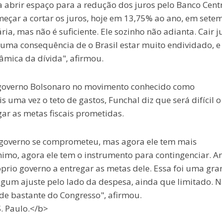
 abrir espaço para a redução dos juros pelo Banco Centr
omeçar a cortar os juros, hoje em 13,75% ao ano, em sete
ria, mas não é suficiente. Ele sozinho não adianta. Cair j
 uma consequência de o Brasil estar muito endividado, e
âmica da dívida", afirmou.
o governo Bolsonaro no movimento conhecido como
 uma vez o teto de gastos, Funchal diz que será difícil o
ar as metas fiscais prometidas.
o governo se comprometeu, mas agora ele tem mais
imo, agora ele tem o instrumento para contingenciar. An
óprio governo a entregar as metas dele. Essa foi uma gr
algum ajuste pelo lado da despesa, ainda que limitado. N
nde bastante do Congresso", afirmou.
. Paulo.</b>