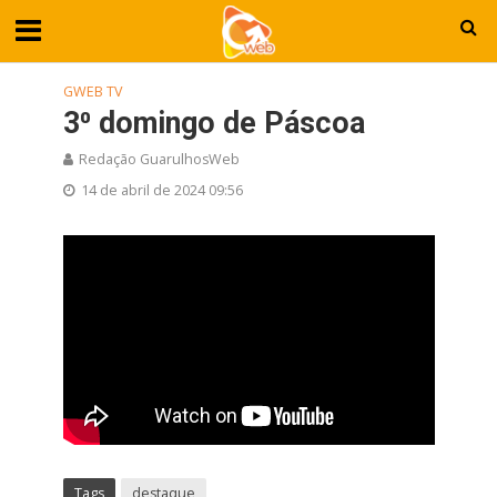
GWEB TV
3⁰ domingo de Páscoa
Redação GuarulhosWeb
14 de abril de 2024 09:56
Tags
destaque