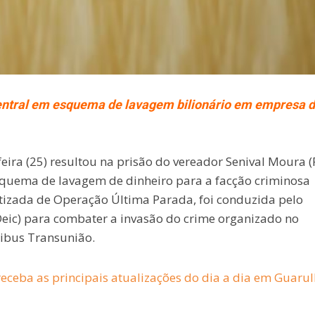
entral em esquema de lavagem bilionário em empresa 
ira (25) resultou na prisão do vereador Senival Moura (
squema de lavagem de dinheiro para a facção criminosa
atizada de Operação Última Parada, foi conduzida pelo
 (Deic) para combater a invasão do crime organizado no
ibus Transunião.
eceba as principais atualizações do dia a dia em Guaru