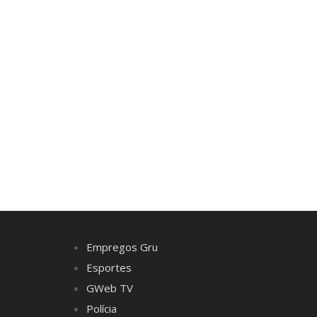
Empregos Gru
Esportes
GWeb TV
Polícia