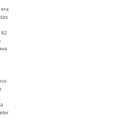
 era
idas
182
a
ava
rio
e
 à
eter