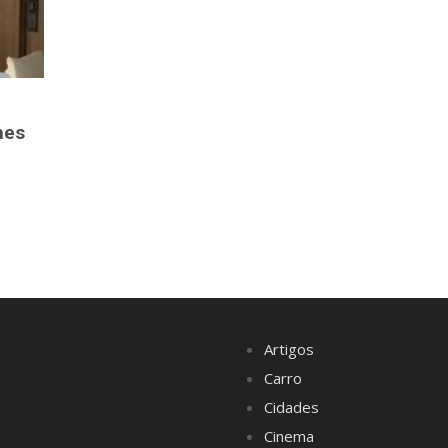
hes
Artigos
Carro
Cidades
Cinema