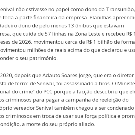
enival não estivesse no papel como dono da Transunião,
e toda a parte financeira da empresa. Planilhas apreend
rdadeiro dono de pelo menos 13 ônibus que estavam
esa, que cuida de 57 linhas na Zona Leste e recebeu R$ 
meses de 2026, movimentou cerca de R$ 1 bilhão de form
movimentou milhões de reais acima do que declarou e us
conder o seu patrimônio.
020, depois que Adauto Soares Jorge, que era o diretor
a de ferro” de Senival, foi assassinado a tiros. O Ministé
bunal do crime” do PCC porque a facção descobriu que el
 os criminosos para pagar a campanha de reeleição do
próprio vereador Senival também chegou a ser condenado
 criminosos em troca de usar sua força política e prom
ondição, a morte do seu próprio aliado.