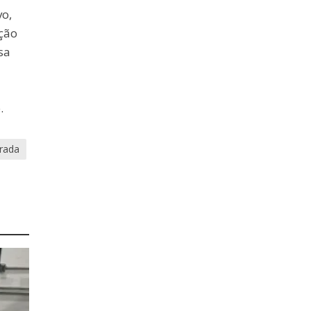
o,
ção
sa
.
rada